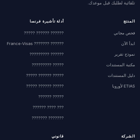
تلقائية لطلبك قبل موعدك.
المنتج
أدلة تأشيرة فرنسا
فحص مجاني
?????? ?????? ?????
ابدأ الآن
?????? ??????? France-Visas
نموذج تقرير
?????? ?????????
مكتبة المستندات
????? ?????????
دليل المستندات
????? ?????? ?????
ETIAS لأوروبا
????? ?????? ?????
????? ??????
??? ???? ??????
??????? ???????
الشركة
قانوني