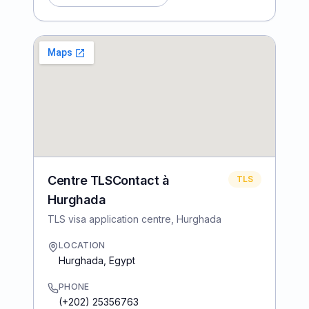
Centre TLSContact à
TLS
Hurghada
TLS visa application centre, Hurghada
LOCATION
Hurghada
,
Egypt
PHONE
(+202) 25356763