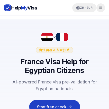
Help
My
Visa
ZH · EUR
×
由法国签证专家打造
France Visa Help for
Egyptian Citizens
AI-powered France visa pre-validation for
Egyptian nationals.
Start free check