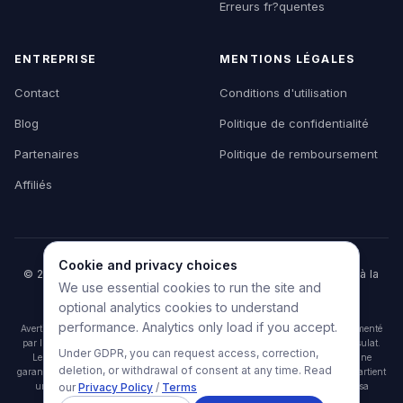
Erreurs fr?quentes
ENTREPRISE
MENTIONS LÉGALES
Contact
Conditions d'utilisation
Blog
Politique de confidentialité
Partenaires
Politique de remboursement
Affiliés
Cookie and privacy choices
© 2026 HelpMyVisa. Tous droits réservés. Outil privé d'aide à la
We use essential cookies to run the site and
préparation de dossier — non affilié à un organisme
gouvernemental.
optional analytics cookies to understand
performance. Analytics only load if you accept.
Avertissement : HelpMyVisa est un outil privé de préparation de documents alimenté
par l'IA. Il n'est affilié à aucune agence gouvernementale, ambassade ou consulat.
Under GDPR, you can request access, correction,
Les résultats d'analyse sont des pré-vérifications indicatives uniquement et ne
deletion, or withdrawal of consent at any time. Read
garantissent ni l'approbation ni le refus du visa. La décision finale de visa appartient
uniquement à l'autorité consulaire ou d'immigration compétente. HelpMyVisa
our
Privacy Policy
/
Terms
n'accepte aucune responsabilité pour toute décision de visa.