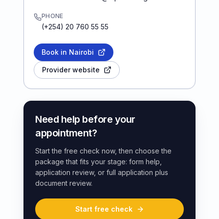
PHONE
(+254) 20 760 55 55
Book in Nairobi
Provider website
Need help before your
appointment?
Start the free check now, then choose the
package that fits your stage: form help,
application review, or full application plus
document review.
Start free check