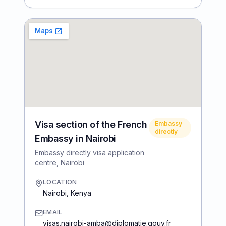
Visa section of the French
Embassy
directly
Embassy in Nairobi
Embassy directly visa application
centre, Nairobi
LOCATION
Nairobi
,
Kenya
EMAIL
visas.nairobi-amba@diplomatie.gouv.fr