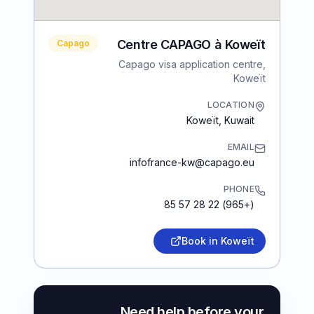
Centre CAPAGO à Koweït
Capago
Capago visa application centre,
Koweït
LOCATION
Koweït
,
Kuwait
EMAIL
infofrance-kw@capago.eu
PHONE
(+965) 22 28 57 85
Book in Koweït
Need help before your