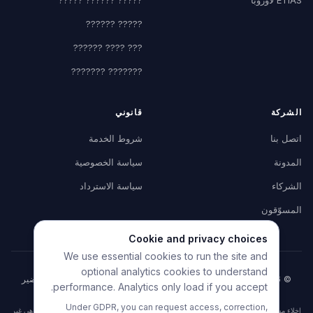
????? ??????
??? ???? ??????
??????? ???????
الشركة
قانوني
اتصل بنا
شروط الخدمة
المدونة
سياسة الخصوصية
الشركاء
سياسة الاسترداد
المسوّقون
Cookie and privacy choices
We use essential cookies to run the site and
optional analytics cookies to understand
© 2026 HelpMyVisa. جميع الحقوق محفوظة. أداة خاصة لمساعدة تحضير
performance. Analytics only load if you accept.
الملف — غير تابعة لأي جهة حكومية.
Under GDPR, you can request access, correction,
إخلاء مسؤولية: HelpMyVisa هي أداة خاصة لتحضير المستندات مدعومة بالذكاء الاصطناعي. وهي غير