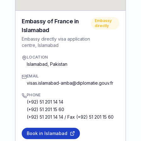
Embassy of France in
Embassy
directly
Islamabad
Embassy directly visa application
centre, Islamabad
LOCATION
Islamabad
,
Pakistan
EMAIL
visas.islamabad-amba@diplomatie.gouv.fr
PHONE
(+92) 51 201 14 14
(+92) 51 201 15 60
(+92) 51 201 14 14 / Fax (+92) 51 201 15 60
Book in Islamabad