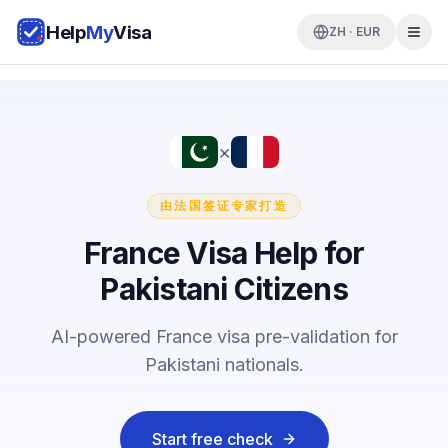
Help
My
Visa
ZH · EUR
×
由法国签证专家打造
France Visa Help for
Pakistani Citizens
AI-powered France visa pre-validation for
Pakistani nationals.
Start free check