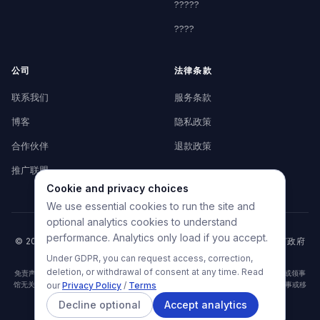
?????
????
公司
法律条款
联系我们
服务条款
博客
隐私政策
合作伙伴
退款政策
推广联盟
Cookie and privacy choices
We use essential cookies to run the site and
optional analytics cookies to understand
performance. Analytics only load if you accept.
© 2026 HelpMyVisa。保留所有权利。私人申请准备工具——与任何政府
机构无关。
Under GDPR, you can request access, correction,
deletion, or withdrawal of consent at any time. Read
免责声明：HelpMyVisa是一款基于AI的私人文件准备工具。与任何政府机构、大使馆或领事
馆无关。分析结果仅为预审参考，不保证签证获批或拒签。最终签证决定完全由相关领事或移
our
Privacy Policy
/
Terms
民机构做出。HelpMyVisa不对任何签证决定承担责任。
Decline optional
Accept analytics