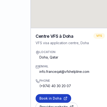
Centre VFS à Doha
VFS
VFS visa application centre, Doha
LOCATION
Doha
,
Qatar
EMAIL
info.franceqat@vfshelpline.com
PHONE
(+974) 40 30 20 07
Book in Doha
Provider website