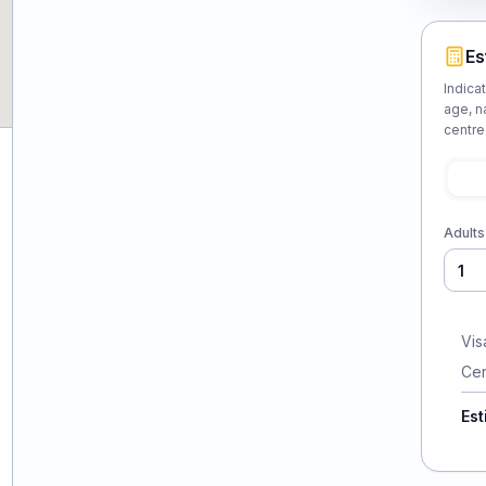
Es
Indica
age, n
centre
Adults
Vis
Cen
Est