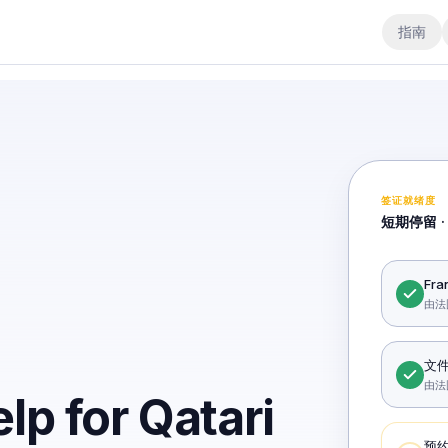
指南
签证就绪度
短期停留 ·
Fr
由法
文
由法
lp for Qatari
预