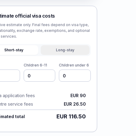
timate official visa costs
tive estimate only. Final fees depend on visa type,
ationality, exchange rate, exemptions, and optional
 services.
Short-stay
Long-stay
Children 6-11
Children under 6
a application fees
EUR 90
tre service fees
EUR 26.50
EUR 116.50
imated total