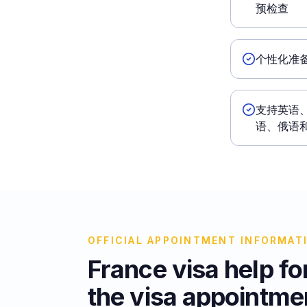
预检查
个性化准
支持英语
语、俄语
OFFICIAL APPOINTMENT INFORMAT
France visa help fo
the visa appointme