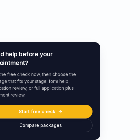
d help before your
ointment?
 the free check now, then choose the
ge that fits your stage: form help,
cation review, or full application plus
ment review.
Start free check
Compare packages