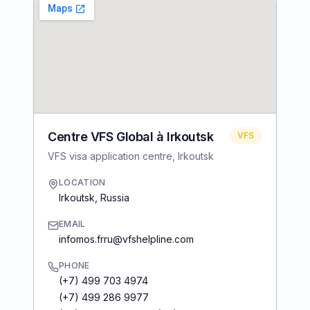
Centre VFS Global à Irkoutsk
VFS
VFS visa application centre, Irkoutsk
LOCATION
Irkoutsk
,
Russia
EMAIL
infomos.frru@vfshelpline.com
PHONE
(+7) 499 703 4974
(+7) 499 286 9977