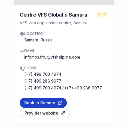
Centre VFS Global à Samara
VFS
VFS visa application centre, Samara
LOCATION
Samara
,
Russia
EMAIL
infomos.frru@vfshelpline.com
PHONE
(+7) 499 703 4974
(+7) 499 286 9977
(+7) 499 703 4974 / (+7) 499 286 9977
Book in Samara
Provider website