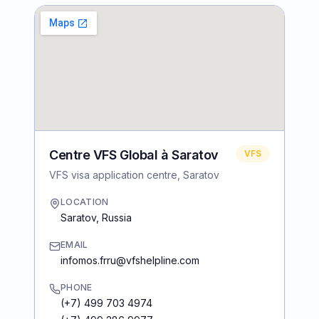
Centre VFS Global à Saratov
VFS
VFS visa application centre, Saratov
LOCATION
Saratov
,
Russia
EMAIL
infomos.frru@vfshelpline.com
PHONE
(+7) 499 703 4974