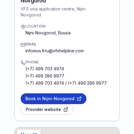
Novgorod
VFS visa application centre, Nijni-
Novgorod
LOCATION
Nijni-Novgorod
,
Russia
EMAIL
infomos.frru@vfshelpline.com
PHONE
(+7) 499 703 4974
(+7) 499 286 9977
(+7) 499 703 4974 / (+7) 499 286 9977
Book in Nijni-Novgorod
Provider website