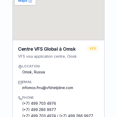
Centre VFS Global à Omsk
VFS
VFS visa application centre, Omsk
LOCATION
Omsk
,
Russia
EMAIL
infomos.frru@vfshelpline.com
PHONE
(+7) 499 703 4974
(+7) 499 286 9977
(+7) 499 703 4974 / (+7) 499 286 9977