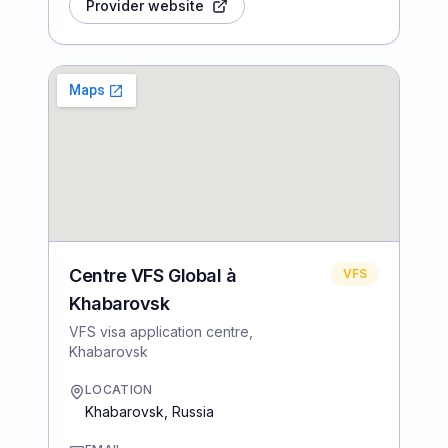
Provider website
Centre VFS Global à
VFS
Khabarovsk
VFS visa application centre,
Khabarovsk
LOCATION
Khabarovsk
,
Russia