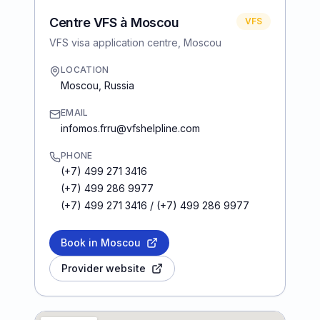
Centre VFS à Moscou
VFS
VFS visa application centre, Moscou
LOCATION
Moscou
,
Russia
EMAIL
infomos.frru@vfshelpline.com
PHONE
(+7) 499 271 3416
(+7) 499 286 9977
(+7) 499 271 3416 / (+7) 499 286 9977
Book in Moscou
Provider website