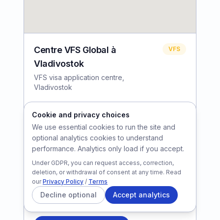
Centre VFS Global à
VFS
Vladivostok
VFS visa application centre,
Vladivostok
LOCATION
Cookie and privacy choices
Vladivostok
,
Russia
We use essential cookies to run the site and
EMAIL
optional analytics cookies to understand
infomos.frru@vfshelpline.com
performance. Analytics only load if you accept.
Under GDPR, you can request access, correction,
PHONE
deletion, or withdrawal of consent at any time. Read
(+7) 499 703 4974
our
Privacy Policy
/
Terms
(+7) 499 286 9977
Decline optional
Accept analytics
(+7) 499 703 4974 / (+7) 499 286 9977