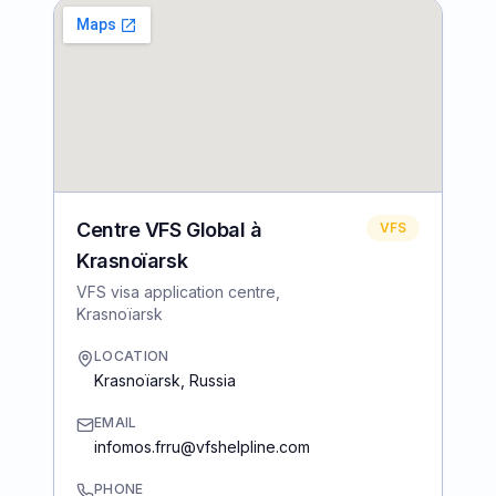
Centre VFS Global à
VFS
Krasnoïarsk
VFS visa application centre,
Krasnoïarsk
LOCATION
Krasnoïarsk
,
Russia
EMAIL
infomos.frru@vfshelpline.com
PHONE