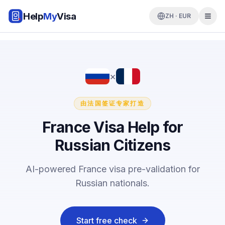
Help
My
Visa
ZH · EUR
×
由法国签证专家打造
France Visa Help for
Russian Citizens
AI-powered France visa pre-validation for
Russian nationals.
Start free check