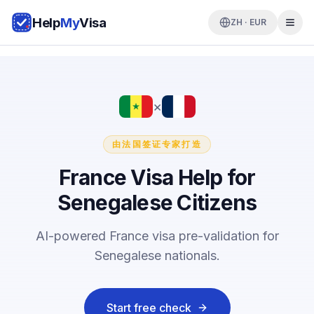
Help
My
Visa
ZH · EUR
×
由法国签证专家打造
France Visa Help for
Senegalese Citizens
AI-powered France visa pre-validation for
Senegalese nationals.
Start free check