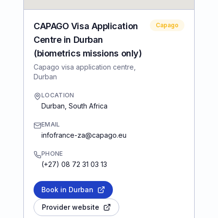
CAPAGO Visa Application
Capago
Centre in Durban
(biometrics missions only)
Capago visa application centre,
Durban
LOCATION
Durban
,
South Africa
EMAIL
infofrance-za@capago.eu
PHONE
(+27) 08 72 31 03 13
Book in Durban
Provider website