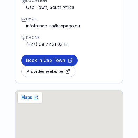
LOCATION
Cap Town
,
South Africa
EMAIL
infofrance-za@capago.eu
PHONE
(+27) 08 72 31 03 13
Book in Cap Town
Provider website