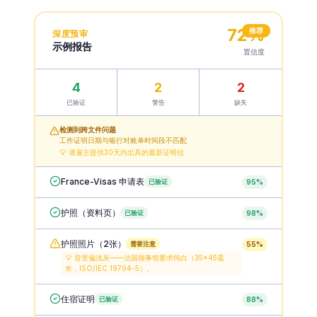
72%
推荐
深度预审
示例报告
置信度
4
2
2
已验证
警告
缺失
检测到跨文件问题
工作证明日期与银行对账单时间段不匹配
💡 请雇主提供30天内出具的最新证明信
France-Visas 申请表
已验证
95
%
护照（资料页）
已验证
98
%
护照照片（2张）
需要注意
55
%
💡
背景偏浅灰——法国领事馆要求纯白（35×45毫
米，ISO/IEC 19794-5）。