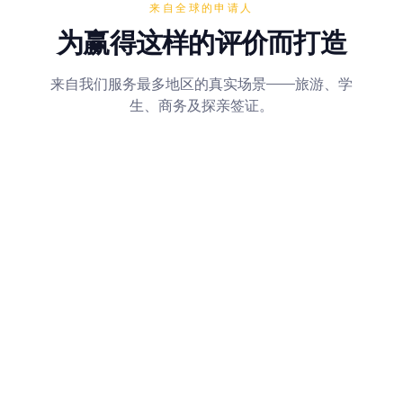
来自全球的申请人
为赢得这样的评价而打造
来自我们服务最多地区的真实场景——旅游、学
生、商务及探亲签证。
"
公司邀请函、保险和行程我放得很
乱。这个工具把每一项该怎么准备写
清楚了，也提醒我补充银行流水。
"
🇨🇳
Li M.
China
·
商务签证