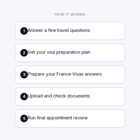
HOW IT WORKS
Answer a few travel questions
1
Get your visa preparation plan
2
Prepare your France-Visas answers
3
Upload and check documents
4
Run final appointment review
5