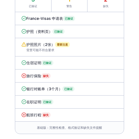
5
1
2
已验证
警告
缺失
France-Visas 申请表
已验证
护照（资料页）
已验证
护照照片（2张）
需要注意
背景可能不符合要求
住宿证明
已验证
旅行保险
缺失
银行对账单（3个月）
已验证
在职证明
已验证
航班行程
缺失
基础版：完整性检查、格式验证和缺失文件提醒