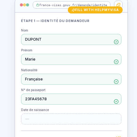
france-visas.gouv.fr/demande/identite
FILL WITH HELPMYVISA
ÉTAPE 1 — IDENTITÉ DU DEMANDEUR
Nom
DUPONT
Prénom
Marie
Nationalité
Française
N° de passeport
23FA45678
Date de naissance
14 / 03 / 1992
FORM READY