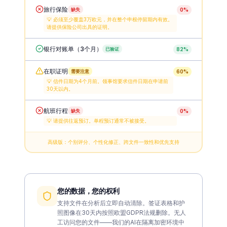
住宿证明
已验证
88
%
旅行保险
缺失
0
%
💡
必须至少覆盖3万欧元，并在整个申根停留期内有效。
请提供保险公司出具的证明。
银行对账单（3个月）
已验证
82
%
在职证明
需要注意
60
%
💡
信件日期为4个月前。领事馆要求信件日期在申请前
30天以内。
航班行程
缺失
0
%
💡
请提供往返预订。单程预订通常不被接受。
高级版：个别评分、个性化修正、跨文件一致性和优先支持
您的数据，您的权利
支持文件在分析后立即自动清除。签证表格和护
照图像在30天内按照欧盟GDPR法规删除。无人