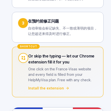
在预约前修正问题
3
自动审核会标记缺失、不一致或薄弱的项目，
让您趁还来得及时进行修正。
SHORTCUT
Or skip the typing — let our Chrome
extension fill it for you
One click on the France-Visas website
and every field is filled from your
HelpMyVisa plan. Free with any check.
Install the extension
Animation: the HelpMyVisa Chrome extension auto-fill