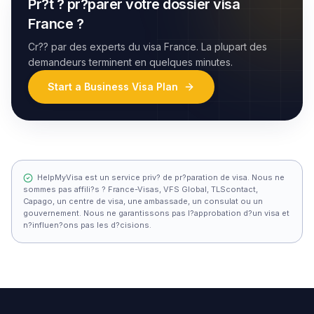
Pr?t ? pr?parer votre dossier visa
France ?
Cr?? par des experts du visa France. La plupart des
demandeurs terminent en quelques minutes.
Start a Business Visa Plan
HelpMyVisa est un service priv? de pr?paration de visa. Nous ne
sommes pas affili?s ? France-Visas, VFS Global, TLScontact,
Capago, un centre de visa, une ambassade, un consulat ou un
gouvernement. Nous ne garantissons pas l?approbation d?un visa et
n?influen?ons pas les d?cisions.