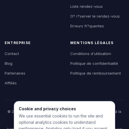
Liste rendez-vous
O? r?server le rendez-vous
Erreurs fr?quentes
ENTREPRISE
MENTIONS LÉGALES
Contact
Conditions d'utilisation
Blog
Politique de confidentialité
Partenaires
Politique de remboursement
Affiliés
Cookie and privacy choices
© 2026 HelpMyVisa. Tous droits réservés. Outil privé d'aide à la
We use essential cookies to run the site and
préparation de dossier — non affilié à un organisme
gouvernemental.
optional analytics cookies to understand
performance. Analytics only load if you accept.