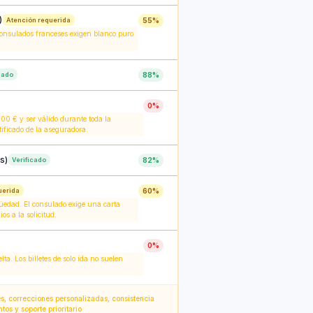
)
Atención requerida
55
%
 consulados franceses exigen blanco puro
cado
88
%
0
%
0 € y ser válido durante toda la
ificado de la aseguradora.
s)
Verificado
82
%
uerida
60
%
güedad. El consulado exige una carta
os a la solicitud.
0
%
ta. Los billetes de solo ida no suelen
s, correcciones personalizadas, consistencia
os y soporte prioritario