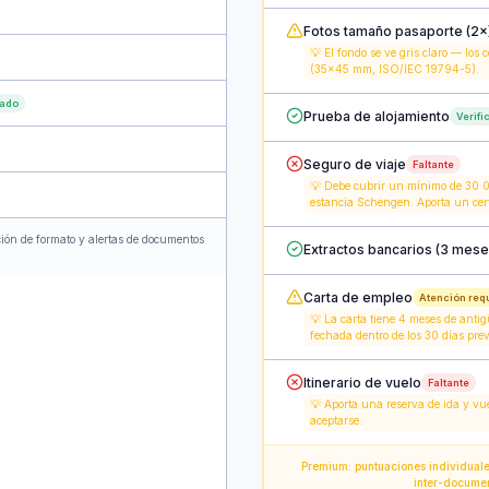
Fotos tamaño pasaporte (2×
💡
El fondo se ve gris claro — los
(35×45 mm, ISO/IEC 19794-5).
cado
Prueba de alojamiento
Verifi
Seguro de viaje
Faltante
💡
Debe cubrir un mínimo de 30 00
estancia Schengen. Aporta un cert
ación de formato y alertas de documentos
Extractos bancarios (3 mese
Carta de empleo
Atención req
💡
La carta tiene 4 meses de anti
fechada dentro de los 30 días previ
Itinerario de vuelo
Faltante
💡
Aporta una reserva de ida y vuel
aceptarse.
Premium: puntuaciones individuale
inter-document