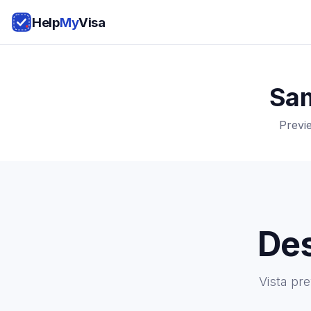
Help
My
Visa
Sam
Previ
Des
Vista pr