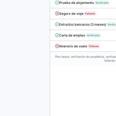
Prueba de alojamiento
Verificado
Seguro de viaje
Faltante
Extractos bancarios (3 meses)
Verifi
Carta de empleo
Verificado
Itinerario de vuelo
Faltante
Plan básico: verificación de completitud, verific
faltantes