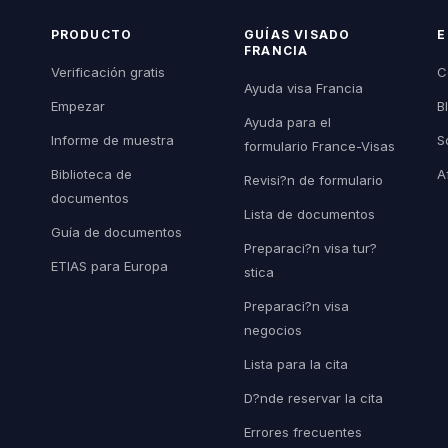
PRODUCTO
GUÍAS VISADO
E
FRANCIA
Verificación gratis
C
Ayuda visa Francia
Empezar
B
Ayuda para el
Informe de muestra
S
formulario France-Visas
Biblioteca de
A
Revisi?n de formulario
documentos
Lista de documentos
Guía de documentos
Preparaci?n visa tur?
ETIAS para Europa
stica
Preparaci?n visa
negocios
Lista para la cita
D?nde reservar la cita
Errores frecuentes