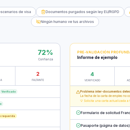
scenarios de visa
Documentos purgados según ley EU/RGPD
Ningún humano ve tus archivos
72%
PRE-VALIDACIÓN PROFUND
Informe de ejemplo
Confianza
2
4
IA
FALTANTE
VERIFICADO
A
Problema inter-documentos dete
Verificado
La fecha de la carta de empleo no co
💡 Solicita una carta actualizada a
do
Formulario de solicitud Fran
n requerida
Pasaporte (página de datos)