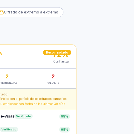
Cifrado de extremo a extremo
72%
Recomendado
A
Confianza
2
2
DVERTENCIAS
FALTANTE
ctado
incide con el período de los extractos bancarios
 tu empleador con fecha de los últimos 30 días
ce-Visas
Verificado
95
%
Verificado
98
%