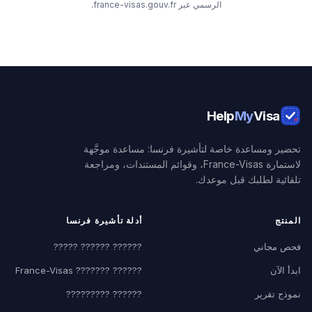
الرسمي عبر france-visas.gouv.fr.
Help
My
Visa
تحضير ومساعدة خاصة لتأشيرة فرنسا: مساعدة موجَّهة
لاستمارة France-Visas، وقوائم المستندات، ومراجعة
تلقائية لطلبك قبل موعدك.
المنتج
أدلة تأشيرة فرنسا
فحص مجاني
?????? ?????? ?????
ابدأ الآن
?????? ??????? France-Visas
نموذج تقرير
?????? ?????????