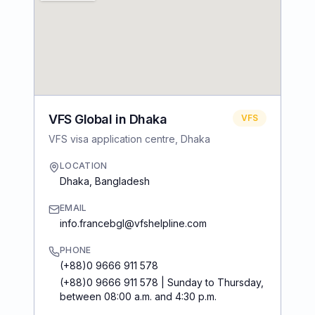
VFS Global in Dhaka
VFS
VFS visa application centre, Dhaka
LOCATION
Dhaka
,
Bangladesh
EMAIL
info.francebgl@vfshelpline.com
PHONE
(+88)0 9666 911 578
(+88)0 9666 911 578 | Sunday to Thursday,
between 08:00 a.m. and 4:30 p.m.