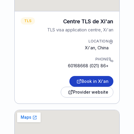
Centre TLS de Xi'an
TLS
TLS visa application centre, Xi'an
LOCATION
Xi'an
,
China
PHONE
+86 (021) 60168668
Book in Xi'an
Provider website