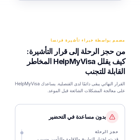
مصمم بواسطة خبراء تأشيرة فرنسا
من حجز الرحلة إلى قرار التأشيرة:
كيف يقلل HelpMyVisa المخاطر
القابلة للتجنب
القرار النهائي يبقى دائمًا لدى القنصلية. يساعدك HelpMyVisa
على معالجة المشكلات الشائعة قبل الموعد.
بدون مساعدة في التحضير
حجز الرحلة
قد يتم اختيار التواريخ والإقامة والتأمين وسبب