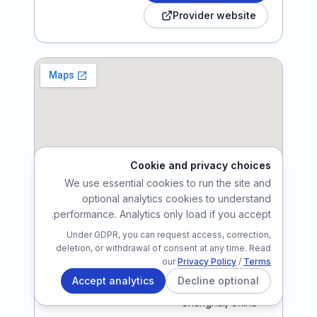
Provider website
Cookie and privacy choices
We use essential cookies to run the site and
optional analytics cookies to understand
Consulat général de
Consulate
performance. Analytics only load if you accept.
directly
France à Shanghai
Under GDPR, you can request access, correction,
Consulate directly visa
deletion, or withdrawal of consent at any time. Read
application centre, Shanghai
our
Privacy Policy
/
Terms
Accept analytics
Decline optional
LOCATION
Shanghai
,
China