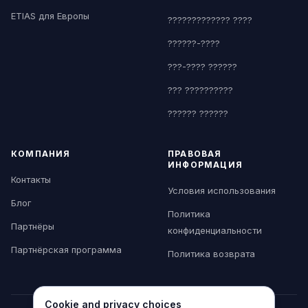
ETIAS для Европы
????????????? ????
??????-????
???-???? ??????
??? ??????????
?????? ??????
КОМПАНИЯ
ПРАВОВАЯ
ИНФОРМАЦИЯ
Контакты
Условия использования
Блог
Политика
Партнёры
конфиденциальности
Партнёрская программа
Политика возврата
Cookie and privacy choices