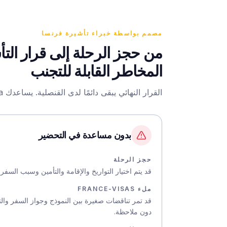
مصمم بواسطة خبراء تأشيرة فرنسا
المخاطر القابلة للتجنب
القرار النهائي يبقى دائمًا لدى القنصلية. يساعدك HelpMyVisa على معالجة المشكلات الشائعة قبل الموعد.
بدون مساعدة في التحضير
حجز الرحلة
قد يتم اختيار التواريخ والإقامة والتأمين وسبب السف
ملء FRANCE-VISAS
قد تمر تناقضات صغيرة بين النموذج وجواز السفر وال
دون ملاحظة.