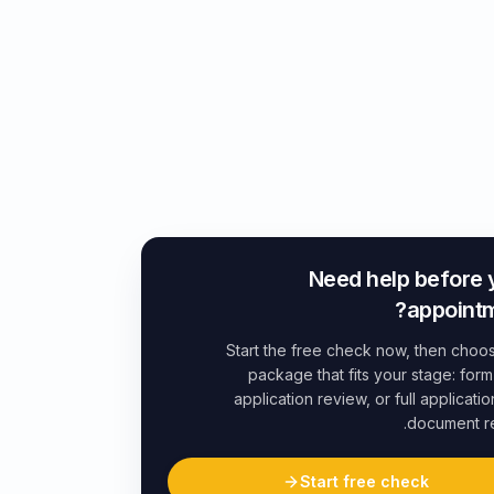
Need help before 
appointm
Start the free check now, then choo
package that fits your stage: form
application review, or full applicatio
document r
Start free check