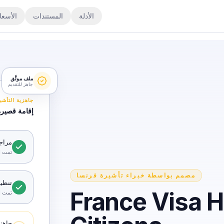
الأدلة
المستندات
الأسعا
ملف موثَّق
جاهز للتقديم
جاهزية التأشي
إقامة قصيرة
مراجعة ا
تمت ا
مصمم بواسطة خبراء تأشيرة فرنسا
تنظي
France Visa He
تمت ا
جاهز