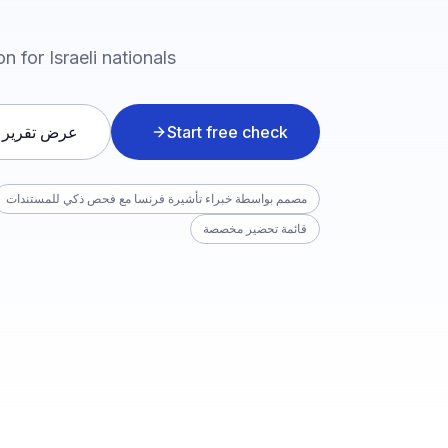
 for Israeli nationals.
Start free check
عرض تقرير 
مصمم بواسطة خبراء تأشيرة فرنسا مع فحص ذكي للمستندات
قائمة تحضير مخصصة