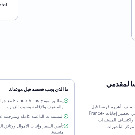
otal
ا لمقدمي
ما الذي يجب فحصه قبل موعدك
يتطابق نموذج s
He على ترتيب ملف تأشيرة فرنسا قبل
والمضيف والإقامة وسبب الزيارة.
حجز الموعد أو حضوره. نساعدك في تحضير إجابات France-
المستندات الداعمة كاملة ومترجمة عند
ل، واكتشاف المستندات
تأمين السفر وإثبات الأموال ووثائق ال
 مركز التأشيرات.
متسقة.