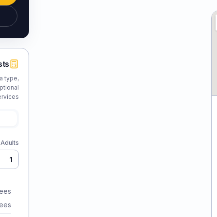
sts
a type,
ptional
rvices.
Adults
fees
fees