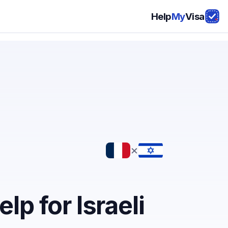
Help
My
Visa
×
lp for Israeli