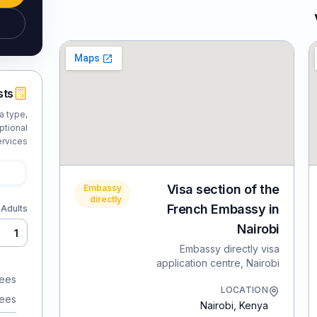
sts
a type,
ptional
rvices.
Visa section of the
Embassy
directly
French Embassy in
Adults
Nairobi
Embassy directly visa
application centre, Nairobi
fees
LOCATION
fees
Nairobi
,
Kenya