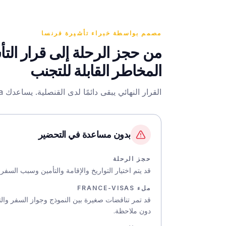
مصمم بواسطة خبراء تأشيرة فرنسا
المخاطر القابلة للتجنب
القرار النهائي يبقى دائمًا لدى القنصلية. يساعدك HelpMyVisa على معالجة المشكلات الشائعة قبل الموعد.
بدون مساعدة في التحضير
حجز الرحلة
قد يتم اختيار التواريخ والإقامة والتأمين وسبب السف
ملء FRANCE-VISAS
قد تمر تناقضات صغيرة بين النموذج وجواز السفر وال
دون ملاحظة.