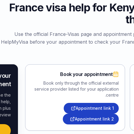
France visa help for Ken
t
Use the official France-Visas page and appointment p
HelpMyVisa before your appointment to check your Franc
Book your appointment
your
ent?
Book only through the official external
service provider listed for your application
se the
centre.
 help,
n plus
Appointment link
1
eview.
Appointment link
2