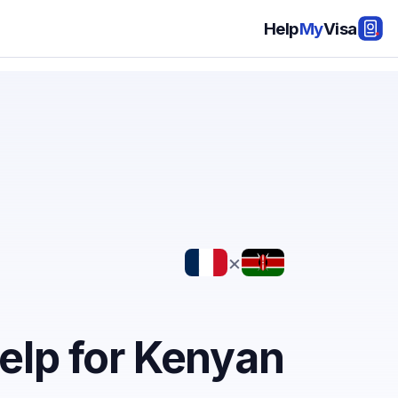
Help
My
Visa
×
elp for Kenyan