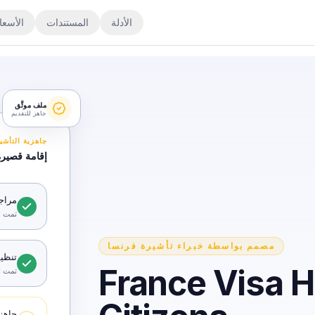
الأدلة
المستندات
الأسعا
ملف موثَّق
جاهز للتقديم
جاهزية التأشي
إقامة قصيرة
مراجعة ا
تمت ا
مصمم بواسطة خبراء تأشيرة فرنسا
تنظي
France Visa H
تمت ا
جاهز