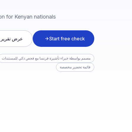
n for Kenyan nationals.
Start free check
عرض تقرير 
مصمم بواسطة خبراء تأشيرة فرنسا مع فحص ذكي للمستندات
قائمة تحضير مخصصة