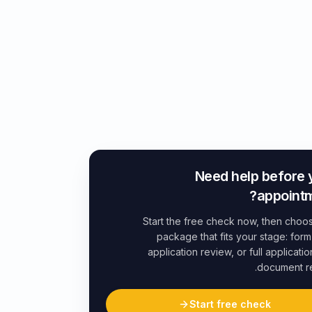
Need help before 
appointm
Start the free check now, then choo
package that fits your stage: form
application review, or full applicatio
document r
Start free check