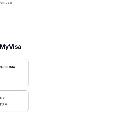
ентов и
pMyVisa
 данных
ия
ниям