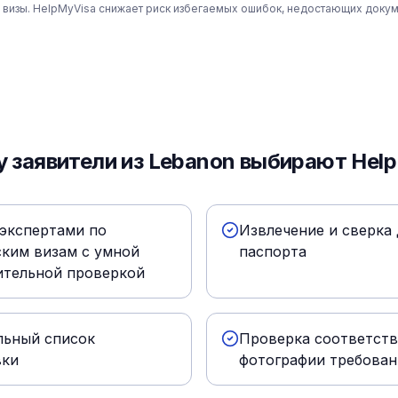
 визы. HelpMyVisa снижает риск избегаемых ошибок, недостающих докум
 заявители из Lebanon выбирают Hel
экспертами по
Извлечение и сверка
ким визам с умной
паспорта
ительной проверкой
льный список
Проверка соответств
вки
фотографии требова