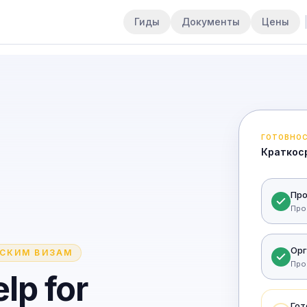
Гиды
Документы
Цены
ГОТОВНОС
Краткос
Про
Про
Орг
ЗСКИМ ВИЗАМ
Про
lp for
Гот