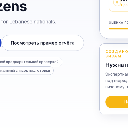
zens
Про
 for Lebanese nationals.
ОЦЕНКА Г
Посмотреть пример отчёта
СОЗДАНО
ВИЗАМ
мной предварительной проверкой
Нужна 
нальный список подготовки
Экспертная
подтвержд
визовому п
Н