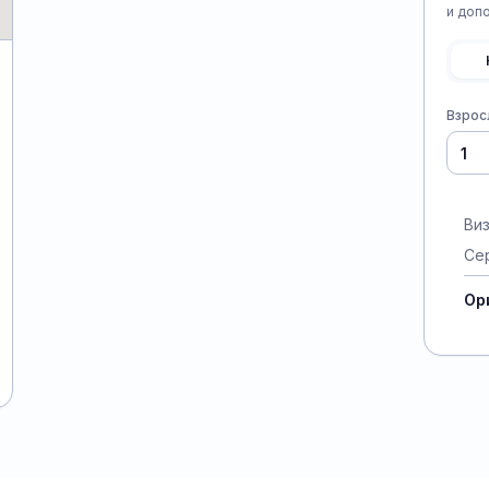
и доп
Взрос
Ви
Се
Ор