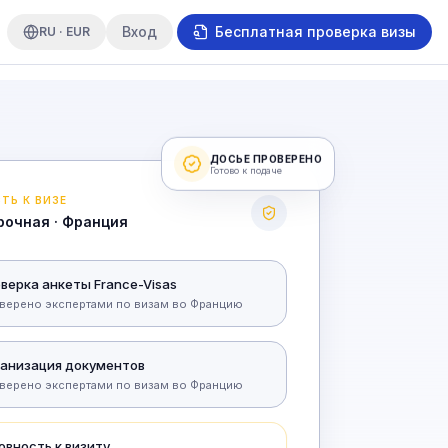
Вход
Бесплатная проверка визы
RU · EUR
ДОСЬЕ ПРОВЕРЕНО
Готово к подаче
ТЬ К ВИЗЕ
рочная · Франция
верка анкеты France-Visas
верено экспертами по визам во Францию
анизация документов
верено экспертами по визам во Францию
овность к визиту