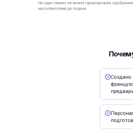
Ни один сервис не может гарантировать одобрение
несоответствий до подачи.
Почему
Создано 
французс
предвар
Персона
подгото