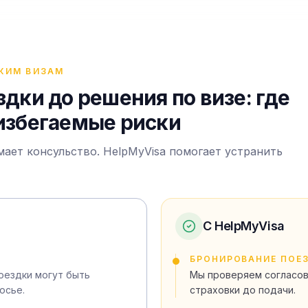
КИМ ВИЗАМ
дки до решения по визе: где
избегаемые риски
ает консульство. HelpMyVisa помогает устранить
С HelpMyVisa
БРОНИРОВАНИЕ ПОЕ
оездки могут быть
Мы проверяем согласов
осье.
страховки до подачи.