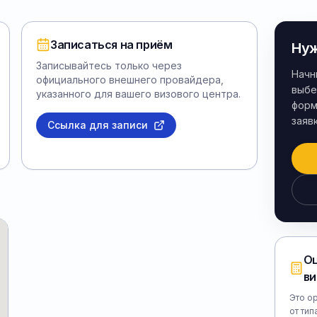
Записаться на приём
Нуж
Записывайтесь только через
Начн
официального внешнего провайдера,
выбе
указанного для вашего визового центра.
форм
заяв
Ссылка для записи
Оц
ви
Это о
от тип