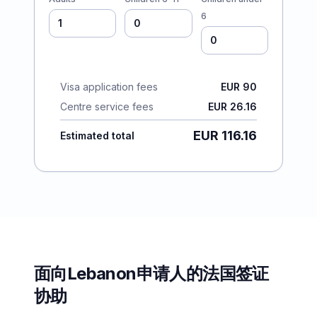
6
Visa application fees
EUR 90
Centre service fees
EUR 26.16
EUR 116.16
Estimated total
面向Lebanon申请人的法国签证
协助