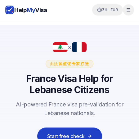
Help
My
Visa
ZH · EUR
×
由法国签证专家打造
France Visa Help for
Lebanese Citizens
AI-powered France visa pre-validation for
Lebanese nationals.
Start free check