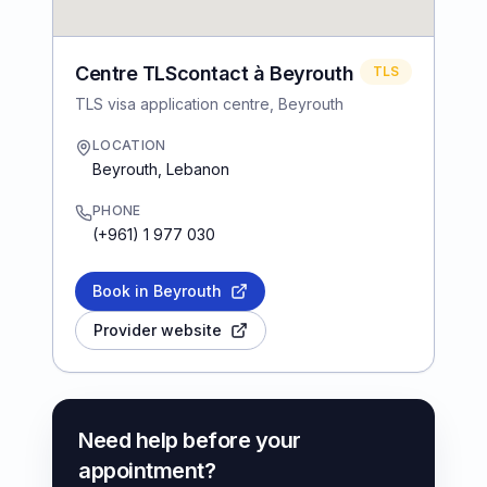
Centre TLScontact à Beyrouth
TLS
TLS visa application centre, Beyrouth
LOCATION
Beyrouth
,
Lebanon
PHONE
(+961) 1 977 030
Book in Beyrouth
Provider website
Need help before your
appointment?