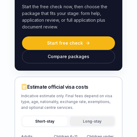
Start the free check now, then choose the
package that fits your stage: form help,
application review, or full application plus
document review.
Start free check
Compare packages
Estimate official visa costs
Indicative estimate only. Final fees depend on visa
type, age, nationality, exchange rate, exemptions,
and optional centre services.
Short-stay
Long-stay
Adults
Children 6-11
Children under