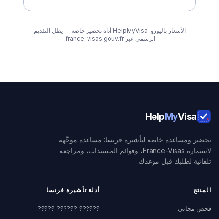
الأسعار باليورو. HelpMyVisa أداة تحضير خاصة — يظل التقديم
الرسمي عبر france-visas.gouv.fr.
Help
My
Visa
تحضير ومساعدة خاصة لتأشيرة فرنسا: مساعدة موجَّهة
لاستمارة France-Visas، وقوائم المستندات، ومراجعة
تلقائية لطلبك قبل موعدك.
المنتج
أدلة تأشيرة فرنسا
فحص مجاني
?????? ?????? ?????