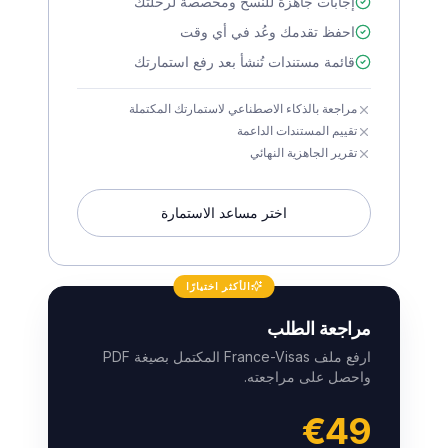
إجابات جاهزة للنسخ ومخصصة لرحلتك
احفظ تقدمك وعُد في أي وقت
قائمة مستندات تُنشأ بعد رفع استمارتك
مراجعة بالذكاء الاصطناعي لاستمارتك المكتملة
تقييم المستندات الداعمة
تقرير الجاهزية النهائي
اختر مساعد الاستمارة
الأكثر اختيارًا
مراجعة الطلب
ارفع ملف France-Visas المكتمل بصيغة PDF
واحصل على مراجعته.
€49