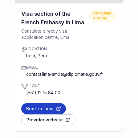
Visa section of the
Consulate
directly
French Embassy in Lima
Consulate directly visa
application centre, Lima
LOCATION
Lima
,
Peru
EMAIL
contact.lima-amba@diplomatie.gouv.fr
PHONE
(+51) 12 15 84 00
Book in Lima
Provider website