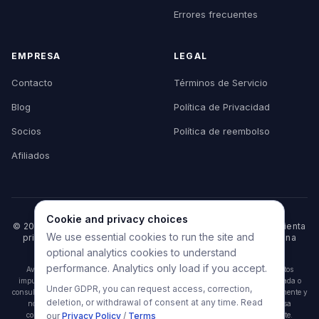
Errores frecuentes
EMPRESA
LEGAL
Contacto
Términos de Servicio
Blog
Política de Privacidad
Socios
Política de reembolso
Afiliados
Cookie and privacy choices
© 2026 HelpMyVisa. Todos los derechos reservados. Herramienta
We use essential cookies to run the site and
privada de preparación de expediente — no afiliada a ninguna
agencia gubernamental.
optional analytics cookies to understand
performance. Analytics only load if you accept.
Aviso: HelpMyVisa es una herramienta privada de preparación de documentos
impulsada por IA. No está afiliada a ninguna agencia gubernamental, embajada o
Under GDPR, you can request access, correction,
consulado. Los resultados del análisis son pre-verificaciones indicativas únicamente y
deletion, or withdrawal of consent at any time. Read
no garantizan la aprobación o rechazo de la visa. La decisión final de la visa
corresponde únicamente a la autoridad consular o de inmigración competente.
our
Privacy Policy
/
Terms