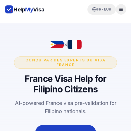
Help
My
Visa
FR · EUR
×
CONÇU PAR DES EXPERTS DU VISA
FRANCE
France Visa Help for
Filipino Citizens
AI-powered France visa pre-validation for
Filipino nationals.