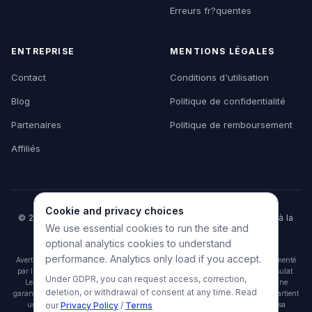
Erreurs fr?quentes
ENTREPRISE
MENTIONS LÉGALES
Contact
Conditions d'utilisation
Blog
Politique de confidentialité
Partenaires
Politique de remboursement
Affiliés
Cookie and privacy choices
© 2026 HelpMyVisa. Tous droits réservés. Outil privé d'aide à la
We use essential cookies to run the site and
préparation de dossier — non affilié à un organisme
gouvernemental.
optional analytics cookies to understand
performance. Analytics only load if you accept.
Avertissement : HelpMyVisa est un outil privé de préparation de documents alimenté
par l'IA. Il n'est affilié à aucune agence gouvernementale, ambassade ou consulat.
Under GDPR, you can request access, correction,
Les résultats d'analyse sont des pré-vérifications indicatives uniquement et ne
deletion, or withdrawal of consent at any time. Read
garantissent ni l'approbation ni le refus du visa. La décision finale de visa appartient
uniquement à l'autorité consulaire ou d'immigration compétente. HelpMyVisa
our
Privacy Policy
/
Terms