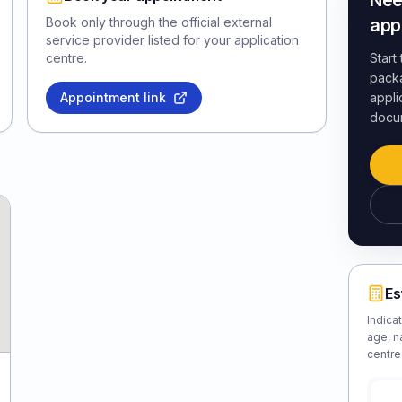
Nee
Book only through the official external
app
service provider listed for your application
centre.
Start
packa
Appointment link
appli
docu
Es
Indica
age, n
centre