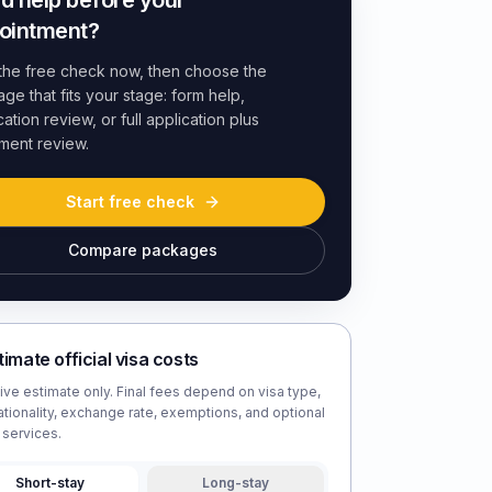
d help before your
ointment?
 the free check now, then choose the
ge that fits your stage: form help,
cation review, or full application plus
ment review.
Start free check
Compare packages
timate official visa costs
tive estimate only. Final fees depend on visa type,
ationality, exchange rate, exemptions, and optional
 services.
Short-stay
Long-stay