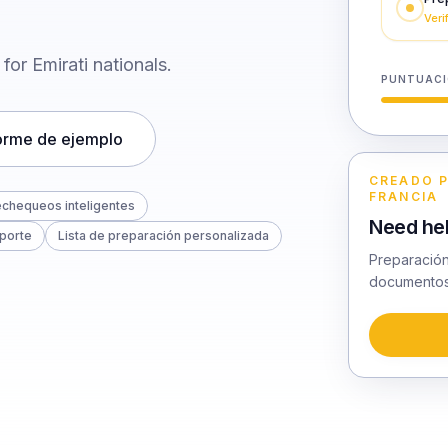
Veri
or Emirati nationals.
PUNTUACI
forme de ejemplo
CREADO P
FRANCIA
echequeos inteligentes
Need hel
aporte
Lista de preparación personalizada
Preparación
documentos 