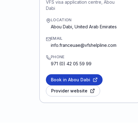
VFS visa application centre, Abou
Dabi
LOCATION
Abou Dabi
,
United Arab Emirates
EMAIL
info.franceuae@vfshelpline.com
PHONE
971 (0) 42 05 59 99
Book in Abou Dabi
Provider website