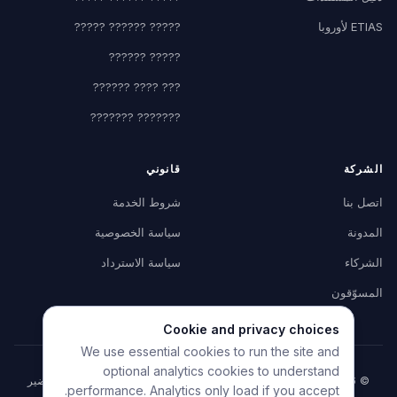
ETIAS لأوروبا
????? ?????? ?????
????? ??????
??? ???? ??????
??????? ???????
الشركة
قانوني
اتصل بنا
شروط الخدمة
المدونة
سياسة الخصوصية
الشركاء
سياسة الاسترداد
المسوّقون
Cookie and privacy choices
We use essential cookies to run the site and
optional analytics cookies to understand
© 2026 HelpMyVisa. جميع الحقوق محفوظة. أداة خاصة لمساعدة تحضير
performance. Analytics only load if you accept.
الملف — غير تابعة لأي جهة حكومية.