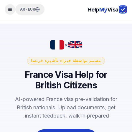
Help
My
Visa
AR · EUR
×
مصمم بواسطة خبراء تأشيرة فرنسا
France Visa Help for
British Citizens
AI-powered France visa pre-validation for
British nationals. Upload documents, get
instant feedback, walk in prepared.