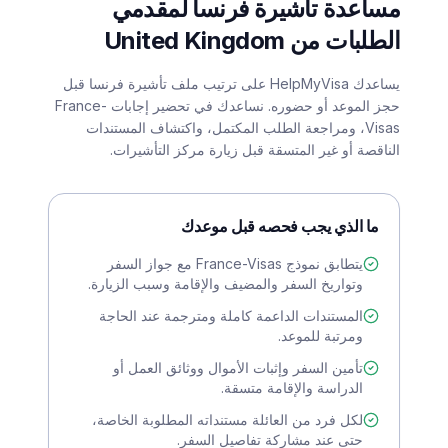
مساعدة تأشيرة فرنسا لمقدمي
الطلبات من United Kingdom
يساعدك HelpMyVisa على ترتيب ملف تأشيرة فرنسا قبل
حجز الموعد أو حضوره. نساعدك في تحضير إجابات France-
Visas، ومراجعة الطلب المكتمل، واكتشاف المستندات
الناقصة أو غير المتسقة قبل زيارة مركز التأشيرات.
ما الذي يجب فحصه قبل موعدك
يتطابق نموذج France-Visas مع جواز السفر
وتواريخ السفر والمضيف والإقامة وسبب الزيارة.
المستندات الداعمة كاملة ومترجمة عند الحاجة
ومرتبة للموعد.
تأمين السفر وإثبات الأموال ووثائق العمل أو
الدراسة والإقامة متسقة.
لكل فرد من العائلة مستنداته المطلوبة الخاصة،
حتى عند مشاركة تفاصيل السفر.