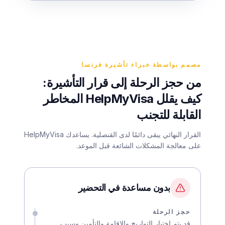
مصمم بواسطة خبراء تأشيرة فرنسا
من حجز الرحلة إلى قرار التأشيرة:
كيف يقلل HelpMyVisa المخاطر
القابلة للتجنب
القرار النهائي يبقى دائمًا لدى القنصلية. يساعدك HelpMyVisa
على معالجة المشكلات الشائعة قبل الموعد.
بدون مساعدة في التحضير
حجز الرحلة
قد يتم اختيار التواريخ والإقامة والتأمين وسبب